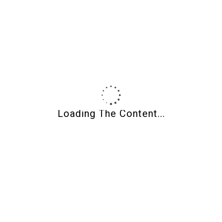
3
4
5
6
7
8
9
10
11
12
13
14
15
16
17
18
19
20
21
22
23
24
25
26
27
28
29
30
31
« May
Loading The Content...
Categories
Front Page
News and Information
Non classifié(e)
Uncategorized