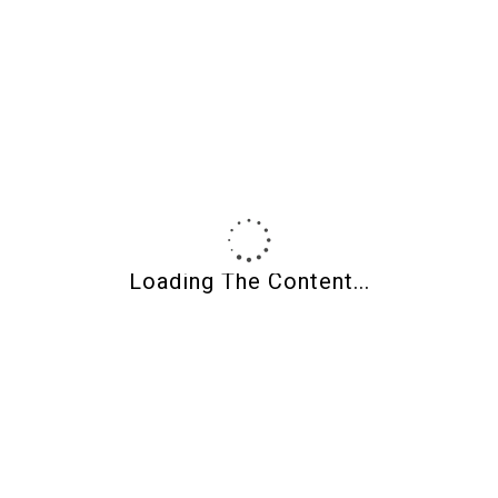
1
2
3
4
5
6
7
8
9
10
11
12
13
14
15
16
17
18
19
20
21
22
23
24
25
26
27
28
29
30
31
« May
Loading The Content...
Categories
Front Page
News and Information
Non classifié(e)
Uncategorized