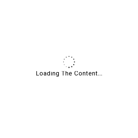
3
4
5
6
7
8
9
10
11
12
13
14
15
16
17
18
19
20
21
22
23
24
25
26
27
28
29
30
31
« May
Loading The Content...
Categories
Front Page
News and Information
Non classifié(e)
Uncategorized